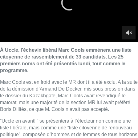
de la démission d’Armand De Decker, mis sous pression dans
le dossier du Kazakhgate, Marc Cools avait revendiqué le
maïorat, mais une majorité de la section MR lui avait préféré
Boris Dilliès, ce que M. Cools n’avait pas accepté.
“Uccle en avant! ” se présentera à l’électeur non comme une
liste libérale, mais comme une “liste citoyenne de renouveau
politique”, composée d’hommes et de femmes de tous horizons
et quartiers. Si l’on en croit son chef de file, l’ambition est de
décrocher 5 sièges. Marc Cools n’exclut rien par ailleurs en
fonction du résultat électoral, pas même le maïorat ou un poste
d’échevin dans une coalition dont il n’exclut personne a priori,
sauf l’extrême droite, pourvu que des convergences de
programme se dessinent.
Pas de noms connus
La liste présentée ne recèle pas de noms connus, mais des
citoyens issus de tous les quartiers et endossant des fonctions
professionnelles et sociales variées.