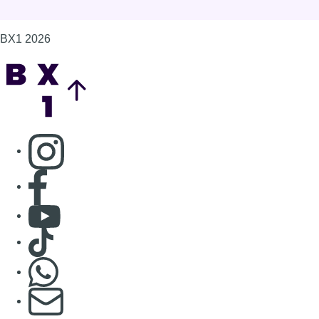
Consulter Youtube
Consulter TikTok
Nous rejoindre sur Whatsapp
S'abonner à notre newsletter
Connaître BX1
Publicité
Offres d'emploi
Contact
Mentions légales
Politique de cookies (UE)
Gérer les cookies