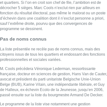
M. Cools précédera Véronique Lederman, ressortissante
française, docteur en sciences de gestion, Hans Van de Cauter,
avocat et président du parti unitariste Belgische Unie-Union
Belge (BUB), Karine Vilain, une indépendante libérale, et Guy
de Halleux, ex-échevin Ecolo de la Jeunesse, jusqu’en 2006,
passé ensuite sur la liste du bourgmestre Armand De Decker.
Le programme de la liste vise notamment une gestion
irréprochable de la commune,
“après les scandales qui ont
éclaboussé certains de nos mandataires”
. Il entend avant tout
s’attaquer au défi de la mobilité, un des gros ponts noirs de la
commune qu’Uccle en avant! estime devoir doter d’un nouveau
plan, en concertation avec la STIB, les TEC, et De Lijn, la
SNCB.
Le dernier en date remontant à 2006 commence à dater. La
liste emmenée par Marc Cools prône aussi la réalisation d’un
RER vélo entre la gare d’Uccle Calvoet et la gare du Midi.
En matière d’urbanisme, Uccle en avant! prône une
densification maîtrisée, tout comme doit l’être, selon elle, la