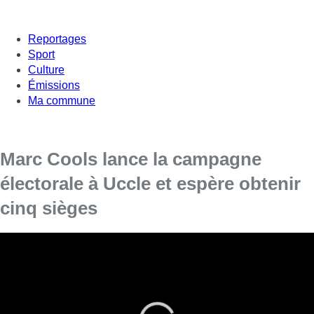
Reportages
Sport
Culture
Émissions
Ma commune
Marc Cools lance la campagne
électorale à Uccle et espère obtenir
cinq sièges
À Uccle, l’échevin libéral Marc Cools emmènera une liste
citoyenne de rassemblement de 33 candidats. Les 25
premiers noms ont été présentés lundi, tout comme le
programme.
Marc Cools est en froid avec le MR dont il a été exclu. A la suite