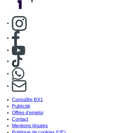
Consulter page Instagram
Consulter page Facebook
Consulter Youtube
Consulter TikTok
Nous rejoindre sur Whatsapp
S'abonner à notre newsletter
Connaître BX1
Publicité
Offres d'emploi
Contact
Mentions légales
Politique de cookies (UE)