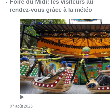
Consulter l'article "Foire du Midi: les visite
07 août 2026
Partager l'article
Facebook
Twitter
WhatsApp
Share
10 janvier 2019
- 12h58
Modifié le
25 janvier 2019
- 16h18
Climat
climatestrike
étudiants
Manifestation