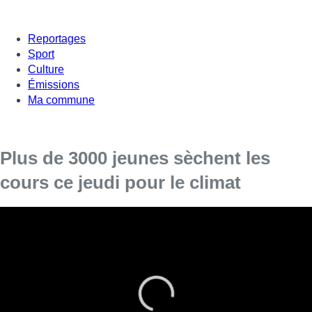
Reportages
Sport
Culture
Émissions
Ma commune
Plus de 3000 jeunes sèchent les
cours ce jeudi pour le climat
Environs 3.000 jeunes se sont réunis à Bruxelles ce matin
dès 10h30 pour plaider en faveur d’une politique climatique
plus ambitieuse. Les manifestant se sont réunis à la gare
centrale pour se rendre au Parlement flamand. L’initiative
est celle de deux élèves flamands désireux de prendre
exemple sur la suédoise Greta Thunberg: sécher les cours
tous les jeudis pour interpeller les politiques. Le