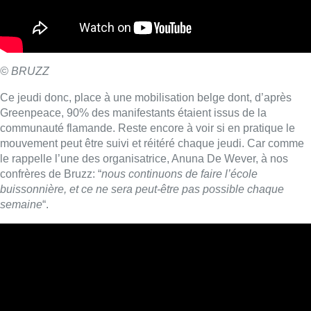
buissonnière, et ce ne sera peut-être pas possible chaque
semaine
“.
© BRUZZ