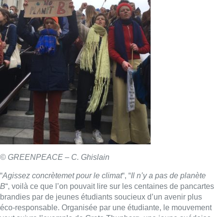
© GREENPEACE – C. Ghislain
“
Agissez concrètemet pour le climat
“, “
Il n’y a pas de planète
B
“, voilà ce que l’on pouvait lire sur les centaines de pancartes
brandies par de jeunes étudiants soucieux d’un avenir plus
éco-responsable. Organisée par une étudiante, le mouvement
veut suivre l’exemple de Greta Thunberg, une jeune suédoise
de 15 ans qui appelle les écoliers du monde entier à déserter
les classes afin d’inciter les politiques à prendre des mesures
pour protéger la planète.