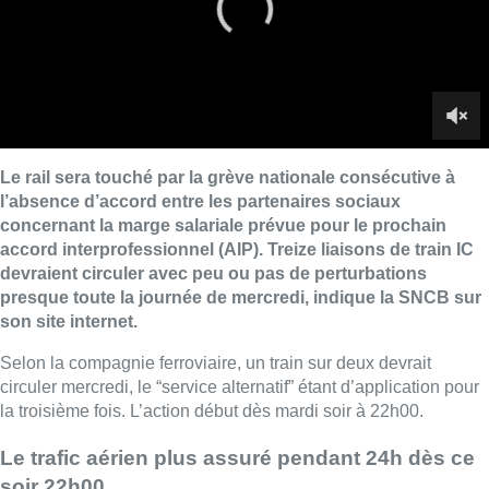
presque toute la journée de mercredi, indique la SNCB sur
son site internet.
Selon la compagnie ferroviaire, un train sur deux devrait
circuler mercredi, le “service alternatif” étant d’application pour
la troisième fois. L’action début dès mardi soir à 22h00.
Le trafic aérien plus assuré pendant 24h dès ce
soir 22h00
Le nombre de vols supprimés à Brussels Airport n’a cessé
d’augmenter à mesure que la
grève
nationale
de demain
approche. Si à la mi-journée, seuls 144 vols (76 arrivées et 68
départs) étaient encore programmés, c’est finalement
l’ensemble des vols qui ont été annulés.
Skeyes (ex-Belgocontrol), gestionnaire du trafic aérien, se voit
contrainte de ne pas autoriser le trafic aérien entre mardi 12
février 22h et mercredi 13 février 22h, indique mardi skeyes