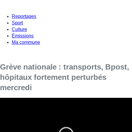
Reportages
Sport
Culture
Émissions
Ma commune
Grève nationale : transports, Bpost,
hôpitaux fortement perturbés
mercredi
Le rail sera touché par la
grève
nationale
consécutive à
l’absence d’accord entre les partenaires sociaux
concernant la marge salariale prévue pour le prochain
accord interprofessionnel (AIP). Treize liaisons de train IC
devraient circuler avec peu ou pas de perturbations