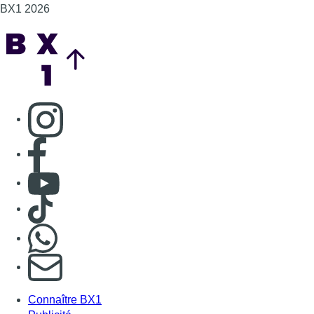
Consulter TikTok
Nous rejoindre sur Whatsapp
S'abonner à notre newsletter
Connaître BX1
Publicité
Offres d'emploi
Contact
Mentions légales
Politique de cookies (UE)
Gérer les cookies