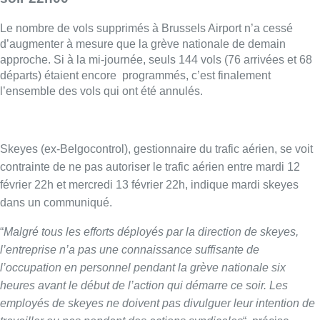
dans un communiqué.
“
Malgré tous les efforts déployés par la direction de skeyes,
l’entreprise n’a pas une connaissance suffisante de
l’occupation en personnel pendant la grève nationale six
heures avant le début de l’action qui démarre ce soir. Les
employés de skeyes ne doivent pas divulguer leur intention de
travailler ou pas pendant des actions syndicales
“, précise
skeyes.
L’espace aérien ne sera pas complètement fermé durant la
grève. Un service minimum est toujours assuré pour les vols
médicaux, les atterrissages d’urgence, les vols militaires ou
gouvernementaux. Un service minimum tel que prévu pour le
rail n’est toutefois pas prévu chez les contrôleurs aériens.
Fortes pertrubations sur le réseau de la Stib