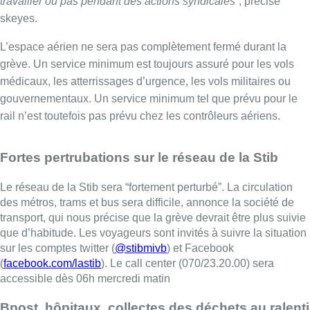
Le réseau de la Stib sera “fortement perturbé”. La circulation
des métros, trams et bus sera difficile, annonce la société de
transport, qui nous précise que la grève devrait être plus suivie
que d’habitude. Les voyageurs sont invités à suivre la situation
sur les comptes twitter (
@stibmivb
) et Facebook
(
facebook.com/lastib
). Le call center (070/23.20.00) sera
accessible dès 06h mercredi matin
Bpost, hôpitaux, collectes des déchets au ralenti
Bpost
: les centres de tri seront peut-être touchés, ce qui
pourrait affecté la distribution du courrier. Les journaux en
revanche seront distribués normalement.
D’importantes perturbations sont à prévoir dans les
hôpitaux
mais les soins aux personnes hospitalisées et les urgences
sont assurés.
Enseignements
: les écoles décident au cas par cas mais
doivent assurer un accueil des enfant.
Collectes des déchets
: La collecte des sacs d’ordures