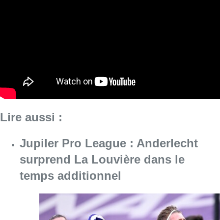
Jupiler Pro League : Anderlecht
surprend La Louvière dans le
temps additionnel