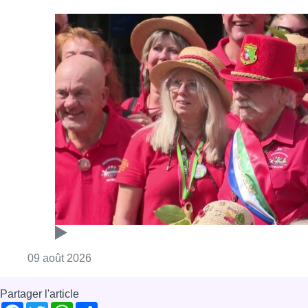
Consulter l'article "Meyboom: Jean Vander
09 août 2026
Partager l'article
Facebook
Twitter
WhatsApp
Share
31 octobre 2017
- 19h02
Grippe
Maladie
Médecine
santé
Seniors
Vaccin
News