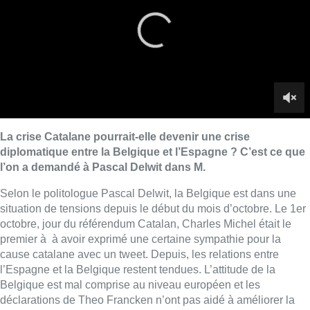
Selon le politologue Pascal Delwit, la Belgique est dans une
situation de tensions depuis le début du mois d’octobre. Le 1er
octobre, jour du référendum Catalan, Charles Michel était le
premier à à avoir exprimé une certaine sympathie pour la
cause catalane avec un tweet. Depuis, les relations entre
l’Espagne et la Belgique restent tendues. L’attitude de la
Belgique est mal comprise au niveau européen et les
déclarations de Theo Francken n’ont pas aidé à améliorer la
situation.
La suite des événements ? Selon Pascal Delwit, soit une
temporisation se fait du côté de l’Espagne, soit elle lancera un
mandat d’arrêt international contre Carles Puigdemont, ce qui
mettrait la Belgique en difficulté et risquerait de l’isoler au
niveau européen.
Invité : Pascal Delwit (professeur de science politique
à l’Université Libre de Bruxelles)
Voir aussi :
Carles Puigdemont affirme qu’il ne sollicite
pas l’asile en Belgique, son avocat n’écarte pas l’idée
Voir aussi :
Charles Michel : « Carles Puigdemont a les