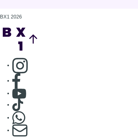
Consulter Youtube
Consulter TikTok
Nous rejoindre sur Whatsapp
S'abonner à notre newsletter
Connaître BX1
Publicité
Offres d'emploi
Contact
Mentions légales
Politique de cookies (UE)
Gérer les cookies