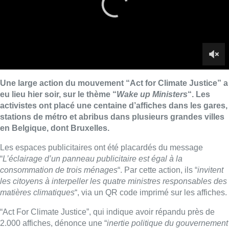
Les espaces publicitaires ont été placardés du message
“
L’éclairage d’un panneau publicitaire est égal à la
consommation de trois ménages
“. Par cette action, ils “
invitent
les citoyens à interpeller les quatre ministres responsables des
matières climatiques
“, via un QR code imprimé sur les affiches.
“Act For Climate Justice”, qui indique avoir répandu près de
2.000 affiches, dénonce une “
inertie politique du gouvernement
en matière climatique
“, déplorant que le fédéral et ses régions
se “
renvoient systématiquement la balle
”
Les activistes demandent “
une réponse structurelle et politique
à la crise climatique et un plan global d’urgence, orienté vers
les objectifs de justice climatique et sociale
“. Ils soulignent que
“
si les conséquences du réchauffement climatique sont subies
par toutes et tous, les responsabilités, elles, sont imputables
aujourd’hui à une minorité de personnes et d’entreprises que
nos responsables politiques ont le devoir de sanctionner
“.
Vers 11h30 mercredi matin, le compteur intégré à la page web
affichait près de 7.000 personnes ayant de cette manière