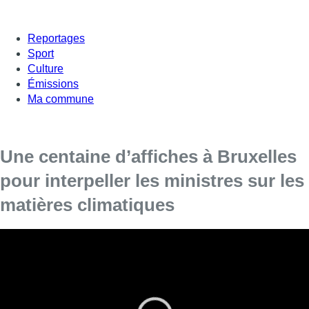
Reportages
Sport
Culture
Émissions
Ma commune
Une centaine d’affiches à Bruxelles
pour interpeller les ministres sur les
matières climatiques
Une large action du mouvement “Act for Climate Justice” a
eu lieu hier soir, sur le thème “
Wake up Ministers
“. Les
activistes ont placé une centaine d’affiches dans les gares,
stations de métro et abribus dans plusieurs grandes villes
en Belgique, dont Bruxelles.