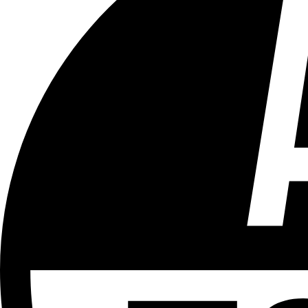
Tous les âges
Aucun contenu préjudiciable.
Plus d'explications sur ce classement
ÉMISSION
Séance Publique
Partager l'émission
Facebook
Twitter
WhatsApp
Share