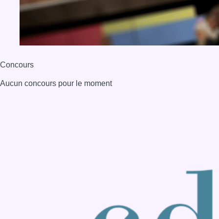
BX1 2026
Back to top
Consulter page Instagram
Consulter page Facebook
Consulter Youtube
Consulter TikTok
Nous rejoindre sur Whatsapp
S'abonner à notre newsletter