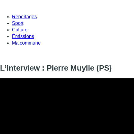
Reportages
Sport
Culture
Émissions
Ma commune
L’Interview : Pierre Muylle (PS)
L’Interview : Pierre Muylle (PS)
Informations
DIFFUSION
28 septembre 2017 de 12:45 à 12:57