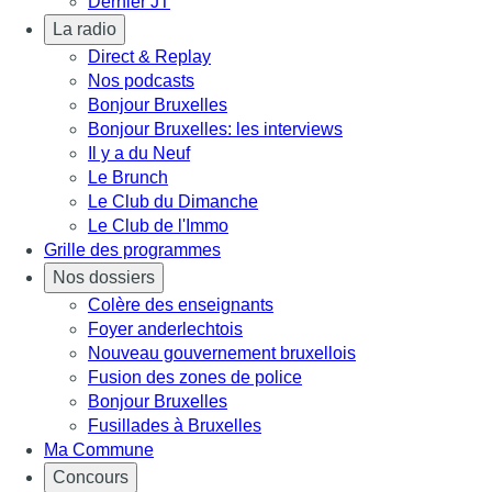
Dernier JT
La radio
Direct & Replay
Nos podcasts
Bonjour Bruxelles
Bonjour Bruxelles: les interviews
Il y a du Neuf
Le Brunch
Le Club du Dimanche
Le Club de l'Immo
Grille des programmes
Nos dossiers
Colère des enseignants
Foyer anderlechtois
Nouveau gouvernement bruxellois
Fusion des zones de police
Bonjour Bruxelles
Fusillades à Bruxelles
Ma Commune
Concours