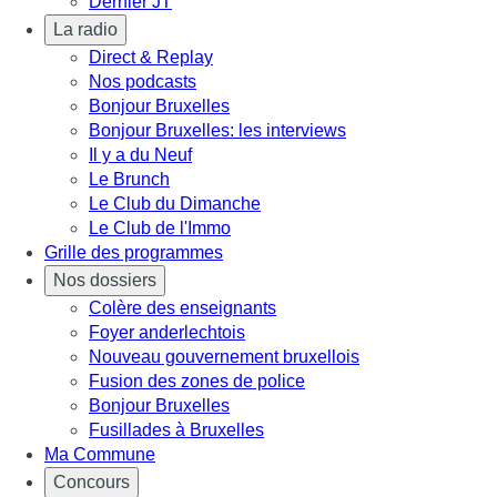
Dernier JT
La radio
Direct & Replay
Nos podcasts
Bonjour Bruxelles
Bonjour Bruxelles: les interviews
Il y a du Neuf
Le Brunch
Le Club du Dimanche
Le Club de l'Immo
Grille des programmes
Nos dossiers
Colère des enseignants
Foyer anderlechtois
Nouveau gouvernement bruxellois
Fusion des zones de police
Bonjour Bruxelles
Fusillades à Bruxelles
Ma Commune
Concours