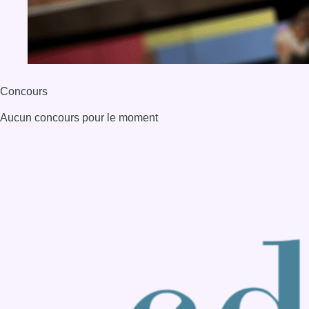
BX1 2026
Back to top
Consulter page Instagram
Consulter page Facebook
Consulter Youtube
Consulter TikTok
Nous rejoindre sur Whatsapp
S'abonner à notre newsletter