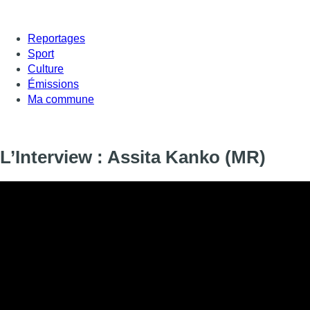
Reportages
Sport
Culture
Émissions
Ma commune
L’Interview : Assita Kanko (MR)
L’Interview : Assita Kanko (MR)
Informations
DIFFUSION
16 février 2018 de 12:45 à 12:57