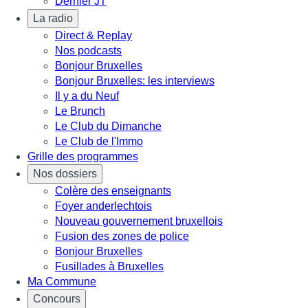
Dernier JT
La radio
Direct & Replay
Nos podcasts
Bonjour Bruxelles
Bonjour Bruxelles: les interviews
Il y a du Neuf
Le Brunch
Le Club du Dimanche
Le Club de l'Immo
Grille des programmes
Nos dossiers
Colère des enseignants
Foyer anderlechtois
Nouveau gouvernement bruxellois
Fusion des zones de police
Bonjour Bruxelles
Fusillades à Bruxelles
Ma Commune
Concours