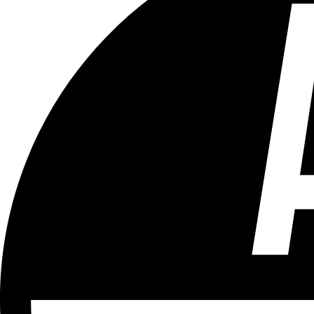
Tous les âges
Aucun contenu préjudiciable.
Plus d'explications sur ce classement
ÉMISSION
Le Match
Partager l'émission
Facebook
Twitter
WhatsApp
Share