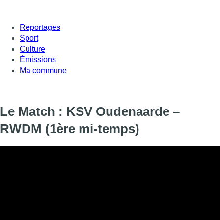
Reportages
Sport
Culture
Émissions
Ma commune
Le Match : KSV Oudenaarde –
RWDM (1ère mi-temps)
Informations
DIFFUSION
28 avril 2019 de 22:00 à 22:45
SIGNALÉTIQUE