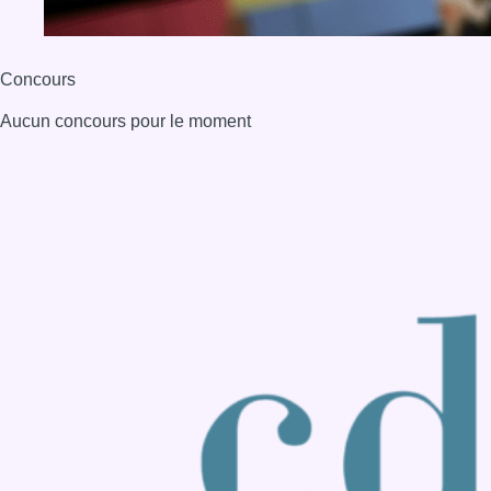
Back to top
Consulter page Instagram
Consulter page Facebook
Consulter Youtube
Consulter TikTok
Nous rejoindre sur Whatsapp
S'abonner à notre newsletter
Connaître BX1
Publicité
Offres d'emploi