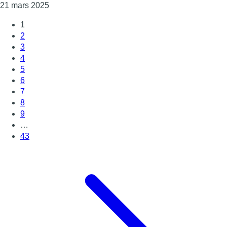
Consulter l'article "Attentats de Bruxelles : neuf 
21 mars 2025
1
2
3
4
5
6
7
8
9
…
43
Page suivante