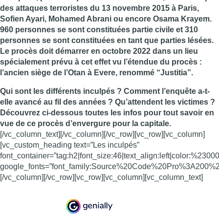
des attaques terroristes du 13 novembre 2015 à Paris,
Sofien Ayari, Mohamed Abrani ou encore Osama Krayem.
960 personnes se sont constituées partie civile et 310
personnes se sont constituées en tant que parties lésées.
Le procès doit démarrer en octobre 2022 dans un lieu
spécialement prévu à cet effet vu l’étendue du procès :
l’ancien siège de l’Otan à Evere, renommé “Justitia”.
Qui sont les différents inculpés ? Comment l’enquête a-t-
elle avancé au fil des années ? Qu’attendent les victimes ?
Découvrez ci-dessous toutes les infos pour tout savoir en
vue de ce procès d’envergure pour la capitale.
[/vc_column_text][/vc_column][/vc_row][vc_row][vc_column]
[vc_custom_heading text=”Les inculpés”
font_container=”tag:h2|font_size:46|text_align:left|color:%2300
google_fonts=”font_family:Source%20Code%20Pro%3A200
[/vc_column][/vc_row][vc_row][vc_column][vc_column_text]