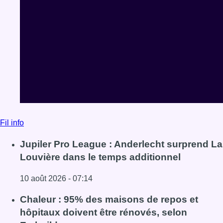
Fil info
Jupiler Pro League : Anderlecht surprend La
Louvière dans le temps additionnel
10 août 2026 - 07:14
Lire l'article Jupiler Pro League : Anderlecht surprend La
Chaleur : 95% des maisons de repos et
hôpitaux doivent être rénovés, selon