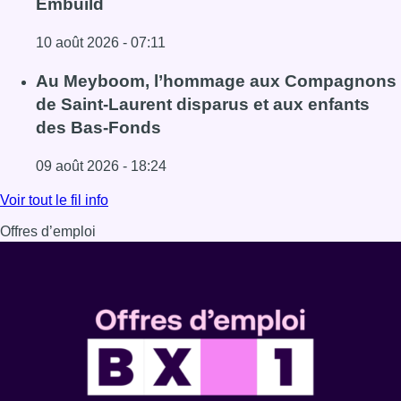
Embuild
10 août 2026 - 07:11
Lire l'article Chaleur : 95% des maisons de repos et hôpi
Au Meyboom, l’hommage aux Compagnons
de Saint-Laurent disparus et aux enfants
des Bas-Fonds
09 août 2026 - 18:24
Lire l'article Au Meyboom, l’hommage aux Compagnons de
Voir tout le fil info
Offres d’emploi