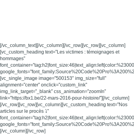
[/vc_column_text][/vc_column][/vc_row][vc_row][vc_column]
[vc_custom_heading text=”Les victimes : témoignages et
hommages”
font_container=”tag:h2|font_size:46|text_align:left|color:%2300
google_fonts=”font_family:Source%20Code%20Pro%3A200
[vc_single_image image=”500153″ img_size=”full”
alignment=”center” onclick=”custom_link”
img_link_target=”_blank” css_animation=”zoomIn”
link=”https://bx1.be/22-mars-2016-pour-histoire/”][/vc_column]
[/vc_row][vc_row][vc_column][vc_custom_heading text=”Nos
articles sur le procès ⤵️”
font_container=”tag:h2|font_size:46|text_align:left|color:%2300
google_fonts=”font_family:Source%20Code%20Pro%3A200
[/vc_column][/vc_row]