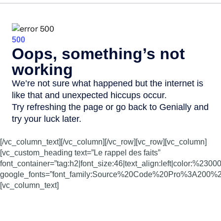
[/vc_column_text][/vc_column][/vc_row][vc_row][vc_column]
[vc_custom_heading text=”Le rappel des faits”
font_container=”tag:h2|font_size:46|text_align:left|color:%2300
google_fonts=”font_family:Source%20Code%20Pro%3A200
[vc_column_text]