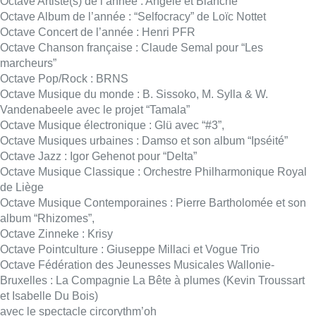
Octave Musique Contemporaines : Pierre Bartholomée et son
album “Rhizomes”,
Octave Zinneke : Krisy
Octave Pointculture : Giuseppe Millaci et Vogue Trio
Octave Fédération des Jeunesses Musicales Wallonie-
Bruxelles : La Compagnie La Bête à plumes (Kevin Troussart
et Isabelle Du Bois)
avec le spectacle circorythm’oh
Octave Ministre de la culture : MNM Trio
Octave Fun radio : Milo Savic
Lire aussi :
Une maison rendue inhabitable
après un incendie à Neder-over-
Heembeek