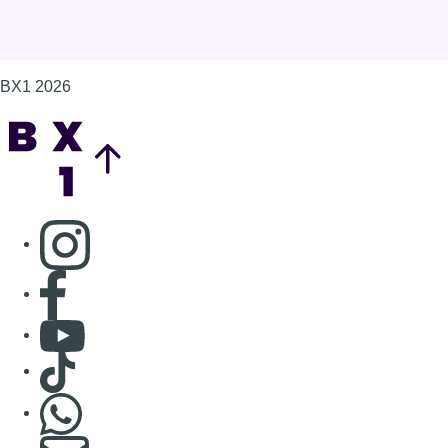
Consulter page Facebook
Consulter Youtube
Consulter TikTok
Nous rejoindre sur Whatsapp
S'abonner à notre newsletter
Connaître BX1
Publicité
Offres d'emploi
Contact
Mentions légales
Politique de cookies (UE)
Gérer les cookies