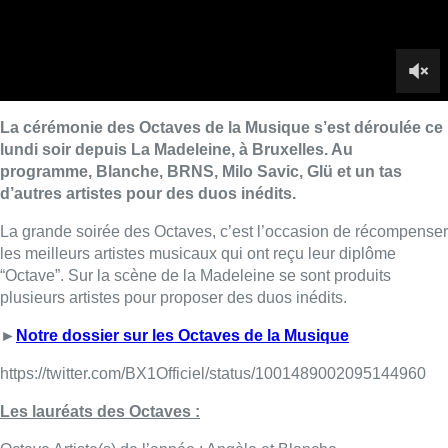
“Octave”. Sur la scène de la Madeleine se sont produits
plusieurs artistes pour proposer des duos inédits.
►
Notre dossier sur les Octaves de la Musique
https://twitter.com/BX1Officiel/status/1001489002095144960
Les lauréats des Octaves :
Octave Artiste(s) de l’année : Angèle et Blanche
Octave Album de l’année : “Selfocracy” de Loïc Nottet
Octave Concert de l’année : Henri PFR
Octave Chanson française : Claude Semal pour “Les
marcheurs”
Octave Pop/Rock : BRNS
Octave Musique du monde : B. Sissoko, M. Sylla & W.
Vandenabeele avec le projet “Tamala”
Octave Musique électronique : Glü avec “#3”,
Octave Musiques urbaines : Damso et son album “Ipséité”
Octave Jazz : Igor Gehenot pour “Delta”
Octave Musique Classique : Orchestre Philharmonique Royal
de Liège