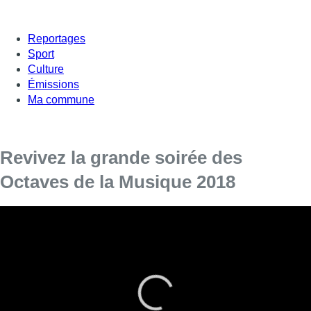
Reportages
Sport
Culture
Émissions
Ma commune
Revivez la grande soirée des
Octaves de la Musique 2018
La cérémonie des Octaves de la Musique s’est déroulée ce
lundi soir depuis La Madeleine, à Bruxelles. Au
programme, Blanche, BRNS, Milo Savic, Glü et un tas
d’autres artistes pour des duos inédits.
La grande soirée des Octaves, c’est l’occasion de récompenser
les meilleurs artistes musicaux qui ont reçu leur diplôme